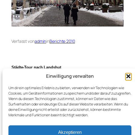
Verfasst von
admin
in
Berichte 2010
Städte-Tour nach Landshut
Einwilligung verwalten
mit Stadtführung durch die historische Herzogstadt
u. Besuch
Um dir ein optimales Erlebnis zu bieten, verwenden wir Technologien wie
des Christkindlmarktes
Cookies, um Geräteinformationen zu speichern und/oder darauf zuzugreifen.
Wenn du diesen Technologien zustimmst, können wir Daten wie das
Surfverhalten oder eindeutige IDs auf dieser Website verarbeiten. Wenn du
deine Einwilligung nicht erteilst oder zurückziehst, können bestimmte
Merkmale und Funktionen beeinträchtigt werden.
←
Otto wird Weltmeister auf der Bahn
Akzeptieren