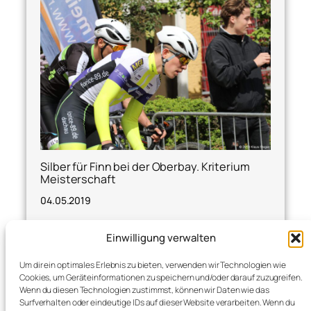
Silber für Finn bei der Oberbay. Kriterium
Meisterschaft
04.05.2019
Neuöttinger Rundstrecken Rennen In Neuötting
Einwilligung verwalten
versammelte sich ein wesentlich größeres
Starterfeld als noch am Vortag…
Um dir ein optimales Erlebnis zu bieten, verwenden wir Technologien wie
Cookies, um Geräteinformationen zu speichern und/oder darauf zuzugreifen.
Wenn du diesen Technologien zustimmst, können wir Daten wie das
Surfverhalten oder eindeutige IDs auf dieser Website verarbeiten. Wenn du