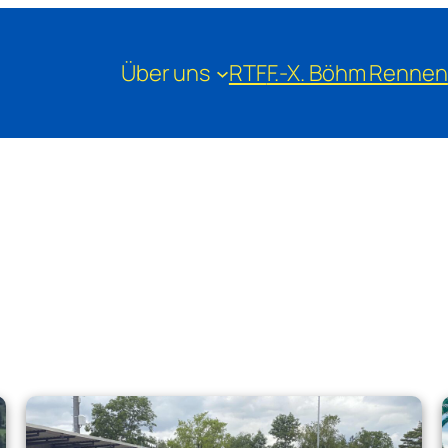
Über uns
RTF
F.-X. Böhm Rennen