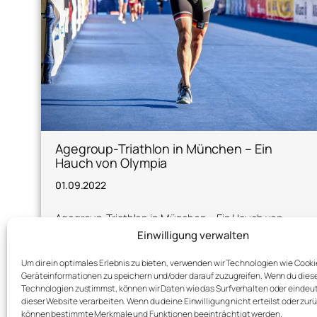
Agegroup-Triathlon in München – Ein
Hauch von Olympia
01.09.2022
Agegroup-Triathlon in München – Ein Hauch von
Olympia Im März diesen Jahres habe ich erfahren,…
Einwilligung verwalten
Um dir ein optimales Erlebnis zu bieten, verwenden wir Technologien wie Cook
Geräteinformationen zu speichern und/oder darauf zuzugreifen. Wenn du dies
Details
Technologien zustimmst, können wir Daten wie das Surfverhalten oder eindeut
dieser Website verarbeiten. Wenn du deine Einwilligung nicht erteilst oder zur
können bestimmte Merkmale und Funktionen beeinträchtigt werden.