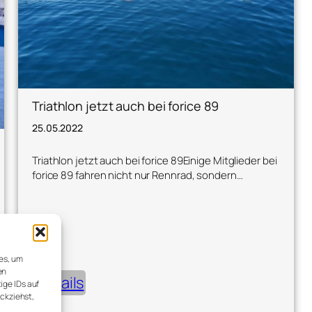
Triathlon jetzt auch bei forice 89
25.05.2022
Triathlon jetzt auch bei forice 89Einige Mitglieder bei
forice 89 fahren nicht nur Rennrad, sondern…
ies, um
en
Details
ige IDs auf
ückziehst,