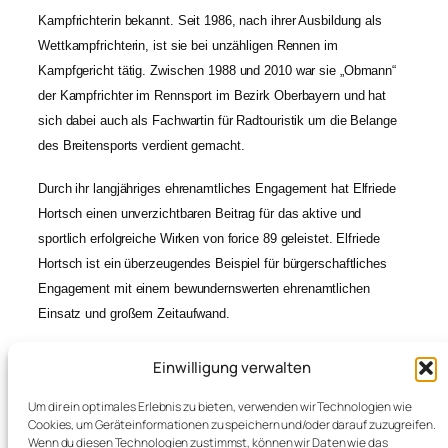
Kampfrichterin bekannt. Seit 1986, nach ihrer Ausbildung als
Wettkampfrichterin, ist sie bei unzähligen Rennen im
Kampfgericht tätig. Zwischen 1988 und 2010 war sie „Obmann“
der Kampfrichter im Rennsport im Bezirk Oberbayern und hat
sich dabei auch als Fachwartin für Radtouristik um die Belange
des Breitensports verdient gemacht.
Durch ihr langjähriges ehrenamtliches Engagement hat Elfriede
Hortsch einen unverzichtbaren Beitrag für das aktive und
sportlich erfolgreiche Wirken von forice 89 geleistet. Elfriede
Hortsch ist ein überzeugendes Beispiel für bürgerschaftliches
Engagement mit einem bewundernswerten ehrenamtlichen
Einsatz und großem Zeitaufwand.
Elfreide Hortschs Leistungen für den Radsport können gar nicht
Einwilligung verwalten
hoch genug eingeschätzt werden. Sie kann mit Fug und Recht
Um dir ein optimales Erlebnis zu bieten, verwenden wir Technologien wie
als Seele von forice 89 bezeichnet werden.
Cookies, um Geräteinformationen zu speichern und/oder darauf zuzugreifen.
Wenn du diesen Technologien zustimmst, können wir Daten wie das