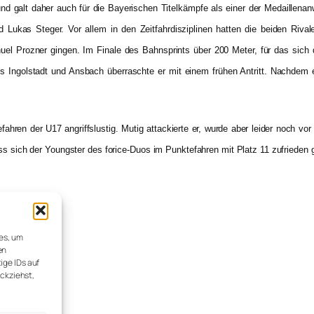
galt daher auch für die Bayerischen Titelkämpfe als einer der Medaillenanw
Lukas Steger. Vor allem in den Zeitfahrdisziplinen hatten die beiden Riva
 Prozner gingen. Im Finale des Bahnsprints über 200 Meter, für das sich die
s Ingolstadt und Ansbach überraschte er mit einem frühen Antritt. Nachdem er
hren der U17 angriffslustig. Mutig attackierte er, wurde aber leider noch v
ass sich der Youngster des forice-Duos im Punktefahren mit Platz 11 zufriede
ies, um
en
ige IDs auf
ückziehst,