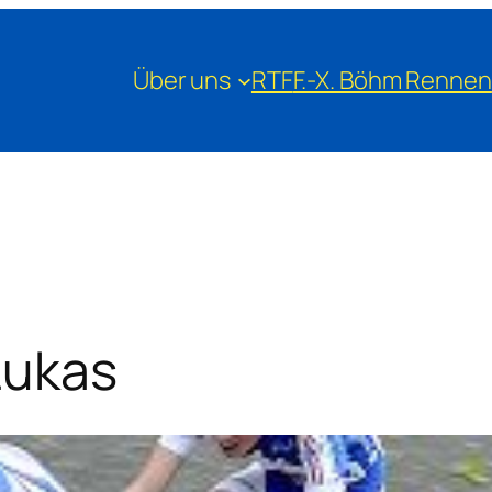
Über uns
RTF
F.-X. Böhm Rennen
Lukas