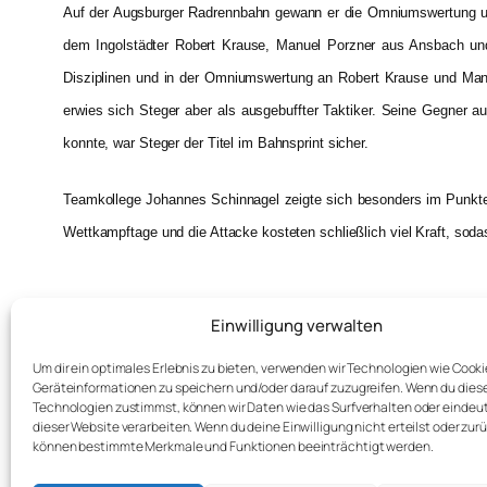
Auf der Augsburger Radrennbahn gewann er die Omniumswertung und 
dem Ingolstädter Robert Krause, Manuel Porzner aus Ansbach und 
Disziplinen und in der Omniumswertung an Robert Krause und Manuel
erwies sich Steger aber als ausgebuffter Taktiker. Seine Gegner au
konnte, war Steger der Titel im Bahnsprint sicher.
Teamkollege Johannes Schinnagel zeigte sich besonders im Punktefa
Wettkampftage und die Attacke kosteten schließlich viel Kraft, sod
Einwilligung verwalten
←
Deutsche Meisterschaften U17 –
Um dir ein optimales Erlebnis zu bieten, verwenden wir Technologien wie Cook
Geräteinformationen zu speichern und/oder darauf zuzugreifen. Wenn du dies
Technologien zustimmst, können wir Daten wie das Surfverhalten oder eindeut
dieser Website verarbeiten. Wenn du deine Einwilligung nicht erteilst oder zur
können bestimmte Merkmale und Funktionen beeinträchtigt werden.