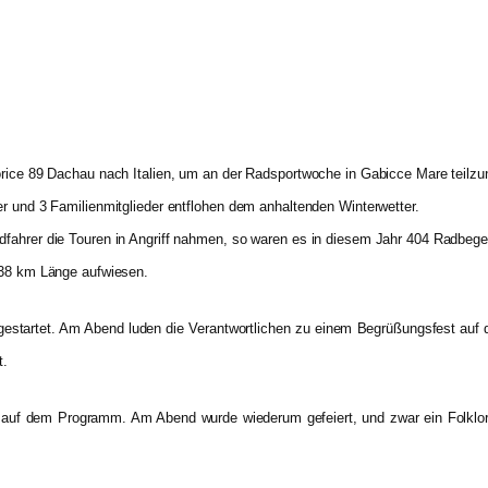
forice 89 Dachau nach Italien, um an der Radsportwoche in Gabicce Mare teilz
er und 3 Familienmitglieder entflohen dem anhaltenden Winterwetter.
fahrer die Touren in Angriff nahmen, so waren es in diesem Jahr 404 Radbegei
 138 km Länge aufwiesen.
estartet. Am Abend luden die Verantwortlichen zu einem Begrüßungsfest auf 
t.
 auf dem Programm. Am Abend wurde wiederum gefeiert, und zwar ein Folklo