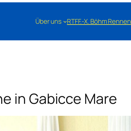
Über uns
RTF
F.-X. Böhm Rennen
he in Gabicce Mare