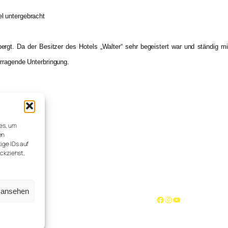
l untergebracht
ergt. Da der Besitzer des Hotels „Walter“ sehr begeistert war und ständig mi
orragende Unterbringung.
ies, um
en
ige IDs auf
ückziehst,
n ansehen
Facebook
Instagram
YouTube