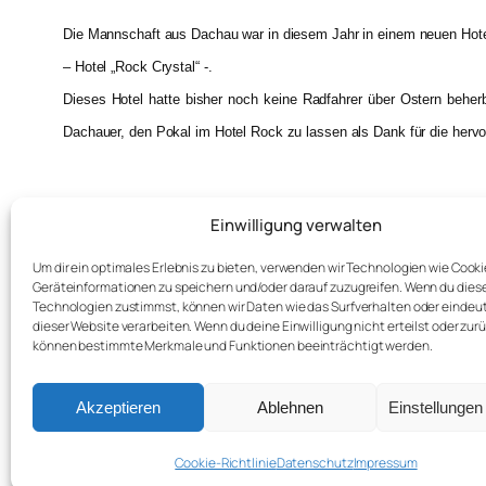
Die Mannschaft aus Dachau war in diesem Jahr in einem neuen Hote
– Hotel „Rock Crystal“ -.
Dieses Hotel hatte bisher noch keine Radfahrer über Ostern beherb
Dachauer, den Pokal im Hotel Rock zu lassen als Dank für die herv
Einwilligung verwalten
←
Mallorca Trainingswochen 2006
Um dir ein optimales Erlebnis zu bieten, verwenden wir Technologien wie Cook
Geräteinformationen zu speichern und/oder darauf zuzugreifen. Wenn du dies
Technologien zustimmst, können wir Daten wie das Surfverhalten oder eindeut
dieser Website verarbeiten. Wenn du deine Einwilligung nicht erteilst oder zur
können bestimmte Merkmale und Funktionen beeinträchtigt werden.
Akzeptieren
Ablehnen
Einstellunge
Radsport und Freizeit forice 89 e.V.
Cookie-Richtlinie
Datenschutz
Impressum