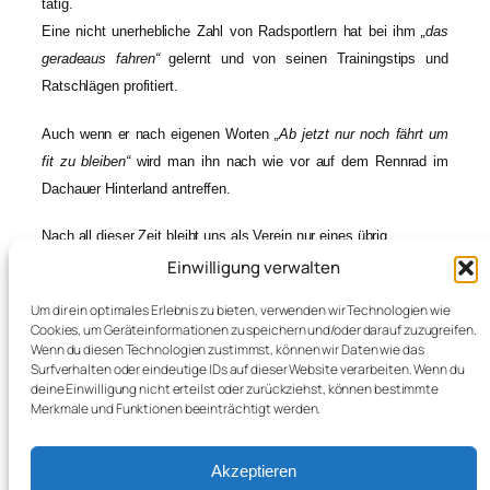
tätig.
Eine nicht unerhebliche Zahl von Radsportlern hat bei ihm
„das
geradeaus fahren“
gelernt und von seinen Trainingstips und
Ratschlägen profitiert.
Auch wenn er nach eigenen Worten
„Ab jetzt nur noch fährt um
fit zu bleiben“
wird man ihn nach wie vor auf dem Rennrad im
Dachauer Hinterland antreffen.
Nach all dieser Zeit bleibt uns als Verein nur eines übrig.
Einwilligung verwalten
DANKE GERD
Um dir ein optimales Erlebnis zu bieten, verwenden wir Technologien wie
Cookies, um Geräteinformationen zu speichern und/oder darauf zuzugreifen.
Wenn du diesen Technologien zustimmst, können wir Daten wie das
Surfverhalten oder eindeutige IDs auf dieser Website verarbeiten. Wenn du
deine Einwilligung nicht erteilst oder zurückziehst, können bestimmte
Merkmale und Funktionen beeinträchtigt werden.
←
Vollmond zum
Tour im oberen
dritten
Altmühltal
→
Akzeptieren