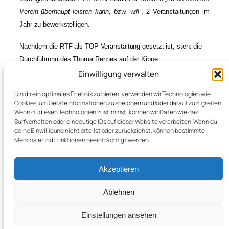
Verein überhaupt leisten kann, bzw. will“
, 2 Veranstaltungen im
Jahr zu bewerkstelligen.
Nachdem die RTF als TOP Veranstaltung gesetzt ist, steht die
Durchführung des Thoma Rennes auf der Kippe.
Einwilligung verwalten
Um dir ein optimales Erlebnis zu bieten, verwenden wir Technologien wie
Cookies, um Geräteinformationen zu speichern und/oder darauf zuzugreifen.
Wenn du diesen Technologien zustimmst, können wir Daten wie das
Surfverhalten oder eindeutige IDs auf dieser Website verarbeiten. Wenn du
deine Einwilligung nicht erteilst oder zurückziehst, können bestimmte
Merkmale und Funktionen beeinträchtigt werden.
←
Wichtige Info an
Mit neuen Trikots ins
alle Mitglieder
28. Jahr
→
Akzeptieren
Ablehnen
Facebook
Instagram
YouTube
Radsport und Freizeit forice 89 e.V.
Einstellungen ansehen
Impressum