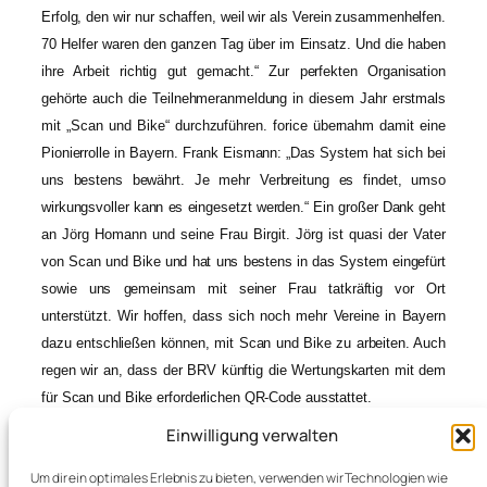
Erfolg, den wir nur schaffen, weil wir als Verein zusammenhelfen.
70 Helfer waren den ganzen Tag über im Einsatz. Und die haben
ihre Arbeit richtig gut gemacht.“ Zur perfekten Organisation
gehörte auch die Teilnehmeranmeldung in diesem Jahr erstmals
mit „Scan und Bike“ durchzuführen. forice übernahm damit eine
Pionierrolle in Bayern. Frank Eismann: „Das System hat sich bei
uns bestens bewährt. Je mehr Verbreitung es findet, umso
wirkungsvoller kann es eingesetzt werden.“ Ein großer Dank geht
an Jörg Homann und seine Frau Birgit. Jörg ist quasi der Vater
von Scan und Bike und hat uns bestens in das System eingefürt
sowie uns gemeinsam mit seiner Frau tatkräftig vor Ort
unterstützt. Wir hoffen, dass sich noch mehr Vereine in Bayern
dazu entschließen können, mit Scan und Bike zu arbeiten. Auch
regen wir an, dass der BRV künftig die Wertungskarten mit dem
für Scan und Bike erforderlichen QR-Code ausstattet.
Einwilligung verwalten
Um dir ein optimales Erlebnis zu bieten, verwenden wir Technologien wie