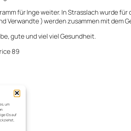
mm für Inge weiter. In Strasslach wurde für 
e und Verwandte ) werden zusammen mit dem Ge
ebe, gute und viel viel Gesundheit.
rice 89
ies, um
en
ige IDs auf
ückziehst,