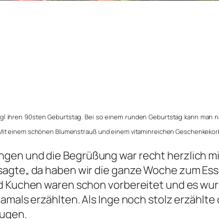
igl ihren 90sten Geburtstag. Bei so einem runden Geburtstag kann man na
 Mit einem schönen Blumenstrauß und einem vitaminreichen Geschenkekorb
gen und die Begrüßung war recht herzlich mit
sagte„ da haben wir die ganze Woche zum Es
nd Kuchen waren schon vorbereitet und es wu
mals erzählten. Als Inge noch stolz erzählte d
Augen.