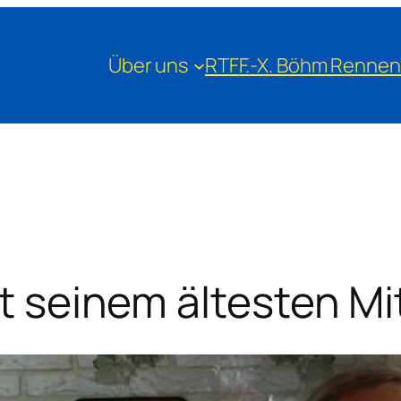
Über uns
RTF
F.-X. Böhm Rennen
rt seinem ältesten Mi