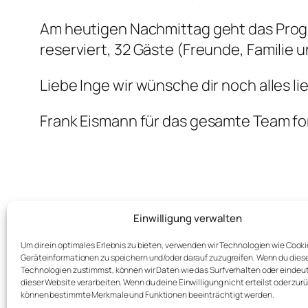
Am heutigen Nachmittag geht das Progra
reserviert, 32 Gäste (Freunde, Famili
Liebe Inge wir wünsche dir noch alles li
Frank Eismann für das gesamte Team fo
Einwilligung verwalten
←
Saisonstart und Frühlingsfest 2019
Um dir ein optimales Erlebnis zu bieten, verwenden wir Technologien wie Cook
Geräteinformationen zu speichern und/oder darauf zuzugreifen. Wenn du dies
Technologien zustimmst, können wir Daten wie das Surfverhalten oder eindeut
dieser Website verarbeiten. Wenn du deine Einwilligung nicht erteilst oder zur
können bestimmte Merkmale und Funktionen beeinträchtigt werden.