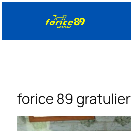
Zum
Inhalt
springen
forice 89 gratulie