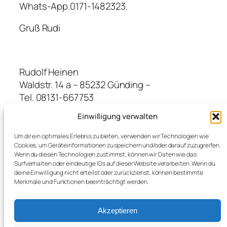
Whats-App.0171-1482323.
Gruß Rudi
Rudolf Heinen
Waldstr. 14 a – 85232 Günding –
Tel. 08131-667753
Fax. 08131-666074
Einwilligung verwalten
Mob. 0171-1482323 –
Um dir ein optimales Erlebnis zu bieten, verwenden wir Technologien wie
Cookies, um Geräteinformationen zu speichern und/oder darauf zuzugreifen.
Wenn du diesen Technologien zustimmst, können wir Daten wie das
Surfverhalten oder eindeutige IDs auf dieser Website verarbeiten. Wenn du
deine Einwilligung nicht erteilst oder zurückziehst, können bestimmte
Merkmale und Funktionen beeinträchtigt werden.
←
forice 89 trauert um Rudi
forice
Fäustle
2hundert
→
Akzeptieren