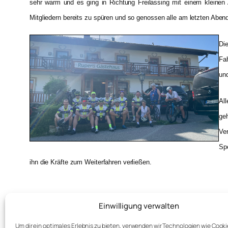
sehr warm und es ging in Richtung Freilassing mit einem kleinen
Mitgliedern bereits zu spüren und so genossen alle am letzten Abe
Di
Fah
und
All
geh
Ver
Spe
ihn die Kräfte zum Weiterfahren verließen.
Einwilligung verwalten
←
forice 89 trauert um sein ältestes M
Um dir ein optimales Erlebnis zu bieten, verwenden wir Technologien wie Cook