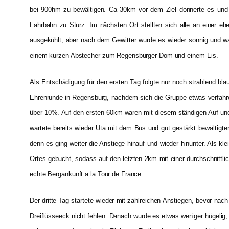
bei 900hm zu bewältigen. Ca 30km vor dem Ziel donnerte es und be
Fahrbahn zu Sturz. Im nächsten Ort stellten sich alle an einer e
ausgekühlt, aber nach dem Gewitter wurde es wieder sonnig und warm
einem kurzen Abstecher zum Regensburger Dom und einem Eis.
Als Entschädigung für den ersten Tag folgte nur noch strahlend bl
Ehrenrunde in Regensburg, nachdem sich die Gruppe etwas verfahre
über 10%. Auf den ersten 60km waren mit diesem ständigen Auf un
wartete bereits wieder Uta mit dem Bus und gut gestärkt bewältigt
denn es ging weiter die Anstiege hinauf und wieder hinunter. Als 
Ortes gebucht, sodass auf den letzten 2km mit einer durchschnitt
echte Bergankunft a la Tour de France.
Der dritte Tag startete wieder mit zahlreichen Anstiegen, bevor nac
Dreiflüsseeck nicht fehlen. Danach wurde es etwas weniger hügelig