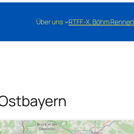
Über uns
RTF
F.-X. Böhm Rennen
 Ostbayern