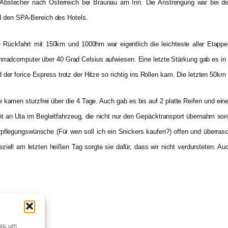
 Abstecher nach Österreich bei Braunau am Inn. Die Anstrengung war bei d
nd den SPA-Bereich des Hotels.
e Rückfahrt mit 150km und 1000hm war eigentlich die leichteste aller Etappe
rradcomputer über 40 Grad Celsius aufwiesen. Eine letzte Stärkung gab es i
 der forice Express trotz der Hitze so richtig ins Rollen kam. Die letzten 50km
e kamen sturzfrei über die 4 Tage. Auch gab es bis auf 2 platte Reifen und 
t an Uta im Begleitfahrzeug, die nicht nur den Gepäcktransport übernahm sonde
pflegungswünsche (Für wen soll ich ein Snickers kaufen?) offen und überrasc
ziell am letzten heißen Tag sorgte sie dafür, dass wir nicht verdursteten. Au
itglied
ies, um