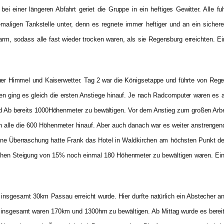
i einer längeren Abfahrt geriet die Gruppe in ein heftiges Gewitter. Alle f
hemaligen Tankstelle unter, denn es regnete immer heftiger und an ein siche
, sodass alle fast wieder trocken waren, als sie Regensburg erreichten. Eini
auer Himmel und Kaiserwetter. Tag 2 war die Königsetappe und führte von Reg
n ging es gleich die ersten Anstiege hinauf. Je nach Radcomputer waren es a
d Ab bereits 1000Höhenmeter zu bewältigen.
Vor dem Anstieg zum großen Arb
en alle die 600 Höhenmeter hinauf. Aber auch danach war es weiter anstrengen
kleine Überraschung hatte Frank das Hotel in Waldkirchen am höchsten Punkt d
lichen Steigung von 15% noch einmal 180 Höhenmeter zu bewältigen waren. Ei
h insgesamt 30km Passau erreicht wurde. Hier durfte natürlich ein Abstecher a
, insgesamt waren 170km und 1300hm zu bewältigen. Ab Mittag wurde es berei