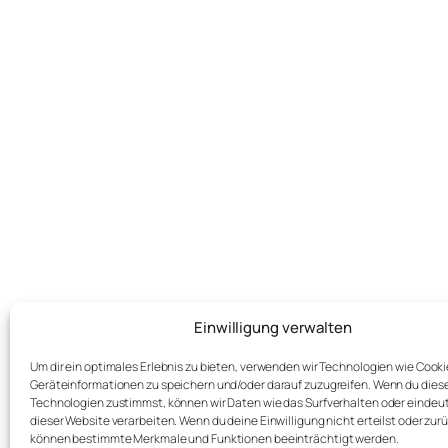
Einwilligung verwalten
←
Haylemariam Asefaw
Um dir ein optimales Erlebnis zu bieten, verwenden wir Technologien wie Cook
Geräteinformationen zu speichern und/oder darauf zuzugreifen. Wenn du dies
Technologien zustimmst, können wir Daten wie das Surfverhalten oder eindeut
dieser Website verarbeiten. Wenn du deine Einwilligung nicht erteilst oder zur
können bestimmte Merkmale und Funktionen beeinträchtigt werden.