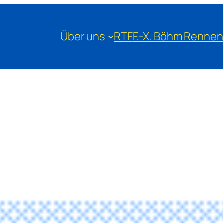
Über uns
RTF
F.-X. Böhm Rennen