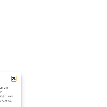
ies, um
en
ige IDs auf
ückziehst,