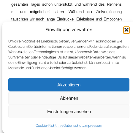
gesamten Tages schon unterstützt und während des Rennens
mit uns mitgefiebert hatten. Während der Zielverpflegung
tauschten wir noch lange Eindrücke, Erlebnisse und Emotionen
aus dem Rennen aus, bevor wir uns wieder auf den Heimweg
Einwilligung verwalten
machten.
Um dir ein optimales Erlebnis zu bieten, verwenden wir Technologien wie
Cookies, um Geräteinformationen zu speichern und/oder darauf zuzugreifen.
Wenn du diesen Technologien zustimmst, können wir Daten wie das
Surfverhalten oder eindeutige IDs auf dieser Website verarbeiten. Wenn du
deine Einwilligung nicht erteilst oder zurückziehst, können bestimmte
Merkmale und Funktionen beeinträchtigt werden.
←
6 Stunden Leidenschaft-Emotion-
Ausdauer
Akzeptieren
Ablehnen
Facebook
Instagram
YouTube
Radsport und Freizeit forice 89 e.V.
Einstellungen ansehen
Impressum
Datenschutz
Cookie-Richtlinie
Datenschutz
Impressum