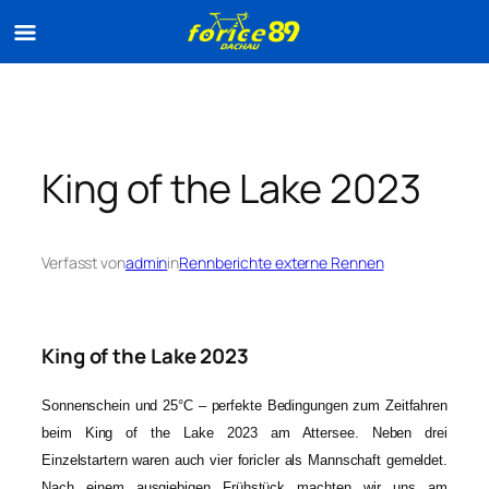
Zum
Inhalt
springen
King of the Lake 2023
Verfasst von
admin
in
Rennberichte externe Rennen
King of the Lake 2023
Sonnenschein und 25°C – perfekte Bedingungen zum Zeitfahren
beim King of the Lake 2023 am Attersee. Neben drei
Einzelstartern waren auch vier foricler als Mannschaft gemeldet.
Nach einem ausgiebigen Frühstück machten wir uns am