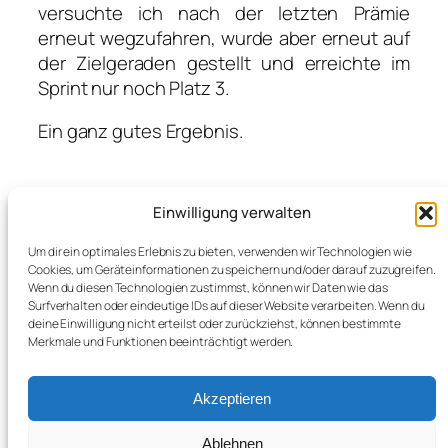
versuchte ich nach der letzten Prämie
erneut wegzufahren, wurde aber erneut auf
der Zielgeraden gestellt und erreichte im
Sprint nur noch Platz 3.
Ein ganz gutes Ergebnis.
Einwilligung verwalten
Foto :Klaus Steger. Danke!
Um dir ein optimales Erlebnis zu bieten, verwenden wir Technologien wie
Cookies, um Geräteinformationen zu speichern und/oder darauf zuzugreifen.
Wenn du diesen Technologien zustimmst, können wir Daten wie das
Surfverhalten oder eindeutige IDs auf dieser Website verarbeiten. Wenn du
←
Saisonstart
Silber für Finn bei der
deine Einwilligung nicht erteilst oder zurückziehst, können bestimmte
Merkmale und Funktionen beeinträchtigt werden.
für forice89
Oberbay. Kriterium
Masters
Meisterschaft
→
Akzeptieren
Ablehnen