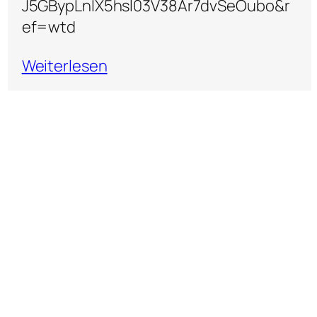
J5GBypLnIX5hsl03V38Ar7dvSeOubo&r
ef=wtd
Weiterlesen