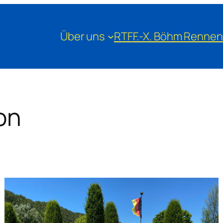
Über uns
RTF
F.-X. Böhm Rennen
on