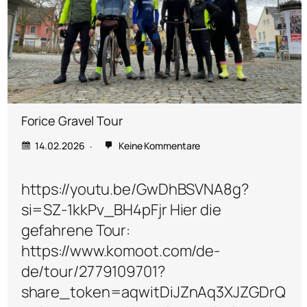
Forice Gravel Tour
14.02.2026
Keine Kommentare
https://youtu.be/GwDhBSVNA8g?
si=SZ-1kkPv_BH4pFjr Hier die
gefahrene Tour:
https://www.komoot.com/de-
de/tour/2779109701?
share_token=aqwitDiJZnAq3XJZGDrQ