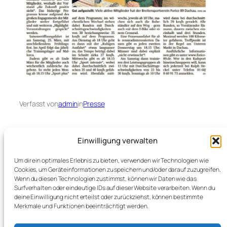
Verfasst von
admin
in
Presse
Einwilligung verwalten
Dachauer Nachrichten 25.1.2023
Um dir ein optimales Erlebnis zu bieten, verwenden wir Technologien wie
Cookies, um Geräteinformationen zu speichern und/oder darauf zuzugreifen.
Wenn du diesen Technologien zustimmst, können wir Daten wie das
Surfverhalten oder eindeutige IDs auf dieser Website verarbeiten. Wenn du
deine Einwilligung nicht erteilst oder zurückziehst, können bestimmte
Merkmale und Funktionen beeinträchtigt werden.
←
Weihnachten 2022
Spinning
Dachauer Nachrichten
2023
→