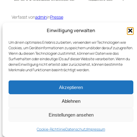
Verfasst von
admin
in
Presse
Einwilligung verwalten
Um dir ein optimales Erlebnis zu bieten, verwenden wir Technologien wie
Cookies, um Geräteinformationen zu speichern und/oder darauf zuzugreifen.
Wenn du diesen Technologien zustimmst, können wir Daten wie das
Surfverhalten oder eindeutige IDs auf dieser Website verarbeiten. Wenn du
deine Einwilligung nicht erteilst oder zurückziehst, können bestimmte
←
Wahlen bei forice89 (DN)
Anradeln
→
Merkmale und Funktionen beeinträchtigt werden.
Akzeptieren
Facebook
Instagram
YouTube
Radsport und Freizeit forice 89 e.V.
Ablehnen
Impressum
Datenschutz
Einstellungen ansehen
Cookie-Richtlinie
Datenschutz
Impressum