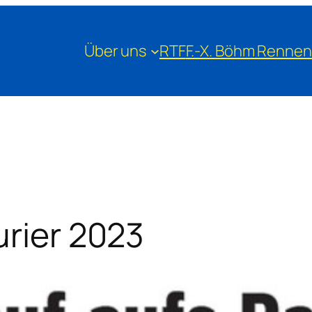
Über uns
RTF
F.-X. Böhm Rennen
urier 2023