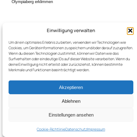
Olympiaberg erklimmen
Einwilligung verwalten
←
Treffen auf dem
Vereinsabend mit
Um dir ein optimales Erlebnis zu bieten, verwenden wir Technologien wie
Dachauer Volksfest
Trikotanprobe
→
Cookies, um Geräteinformationen zu speichern und/oder darauf zuzugreifen.
Wenn du diesen Technologien zustimmst, können wir Daten wie das
Surfverhalten oder eindeutige IDs auf dieser Website verarbeiten. Wenn du
deine Einwilligung nicht erteilst oder zurückziehst, können bestimmte
Merkmale und Funktionen beeinträchtigt werden.
Facebook
Instagram
YouTube
Radsport und Freizeit forice 89 e.V.
Impressum
Akzeptieren
Datenschutz
Ablehnen
Einstellungen ansehen
Cookie-Richtlinie
Datenschutz
Impressum